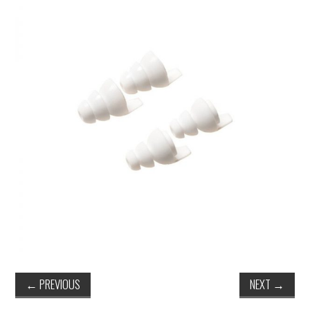
←
PREVIOUS
NEXT
→