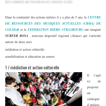
BOTH COMMENTS AND TRACKBACKS ARE CURRENTLY CLOSED.
Dans la continuité des actions initiées il y a plus de 5 ans, le
CENTRE
DE RESSOURCES DES MUSIQUES ACTUELLES
(CRMA)
DE
COLMAR
et la
FEDERATION HIERO STRASBOURG
ont imaginé
SURFER ROSA
, nouveau dispositif régional (Alsace) qui s'articule
autour de deux axes
médiation et action culturelle
sensibilisation et éducation au sonore
1 / médiation et action culturelle
Il s’agit
ici de
proposer
un
catalogue
d’ateliers