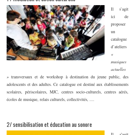
Il s’agit
ici de
proposer
un
catalogue
d’ateliers
«
musiques
actuelles
»
transversaux et de workshop à destination du jeune public, des
adolescents et des adultes. Ce catalogue est destiné aux établissements
scolaires, périscolaires, MJC, centres socio-culturels, centres aérés,
écoles de musique, relais culturels, collectivités, ....
2/ sensibilisation et éducation au sonore
Il s'agit