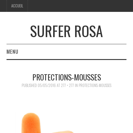
ACCUEIL
SURFER ROSA
MENU
ACCUEIL
PROTECTIONS-MOUSSES
PUBLISHED
05/05/2016
AT
277 × 277
IN
PROTECTIONS-MOUSSES